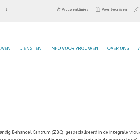
n.nl
Vrouwenkliniek
Voor bedrijven
IJVEN
DIENSTEN
INFO VOOR VROUWEN
OVER ONS
tandig Behandel Centrum (ZBC), gespecialiseerd in de integrale vro