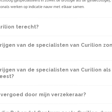
loog (gespecialiseerd in zowel de urologie als de gynaecologie), (
ionals werken op indicatie nauw met elkaar samen.
rilion terecht?
rijgen van de specialisten van Curilion zon
ijgen van de specialisten van Curilion als
eest?
 vergoed door mijn verzekeraar?