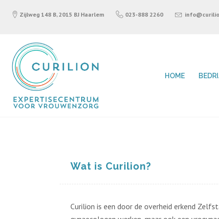
Zijlweg 148 B, 2015 BJ Haarlem
023-888 2260
info@curilio
HOME
BEDR
Wat is Curilion?
Curilion is een door de overheid erkend Zelfs