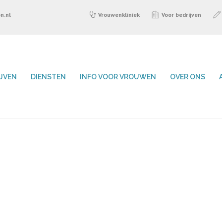
n.nl
Vrouwenkliniek
Voor bedrijven
IJVEN
DIENSTEN
INFO VOOR VROUWEN
OVER ONS