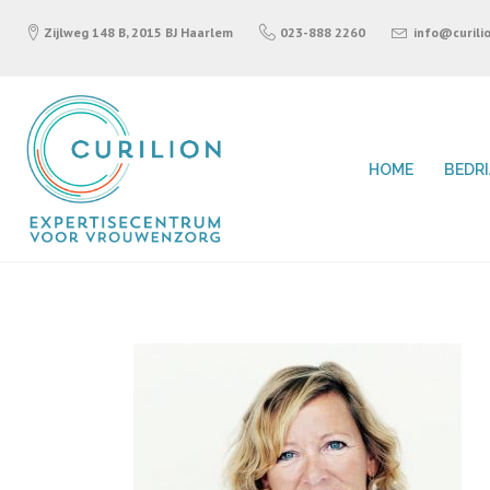
Zijlweg 148 B, 2015 BJ Haarlem
023-888 2260
info@curilio
HOME
BEDR