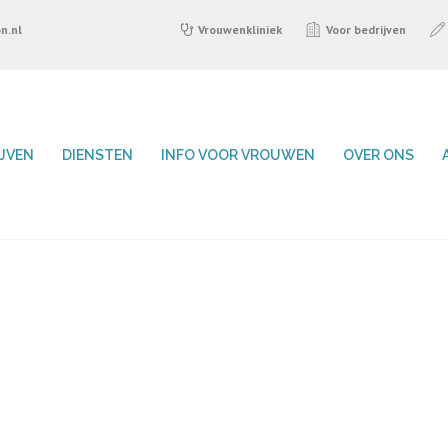
n.nl
Vrouwenkliniek
Voor bedrijven
IJVEN
DIENSTEN
INFO VOOR VROUWEN
OVER ONS