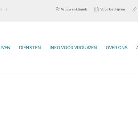
n.nl
Vrouwenkliniek
Voor bedrijven
IJVEN
DIENSTEN
INFO VOOR VROUWEN
OVER ONS