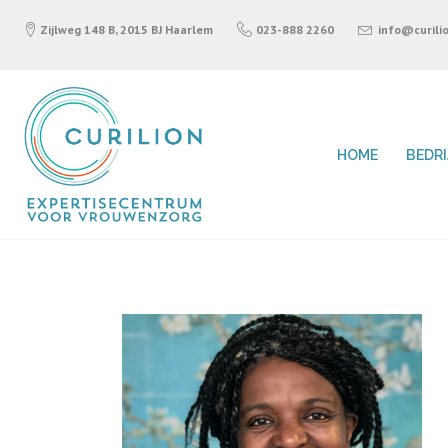
Zijlweg 148 B, 2015 BJ Haarlem
023-888 2260
info@curilio
HOME
BEDR