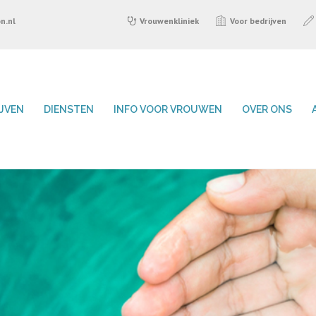
n.nl
Vrouwenkliniek
Voor bedrijven
IJVEN
DIENSTEN
INFO VOOR VROUWEN
OVER ONS