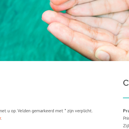
C
et u op. Velden gemarkeerd met * zijn verplicht.
Pr
r
.
Pr
Zi