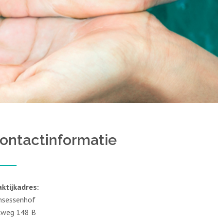
ontactinformatie
aktijkadres:
insessenhof
jlweg 148 B