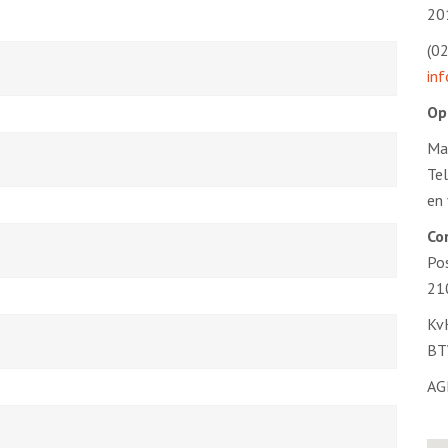
20
(0
inf
Op
Ma
Tel
en
Co
Po
21
Kv
BT
AG