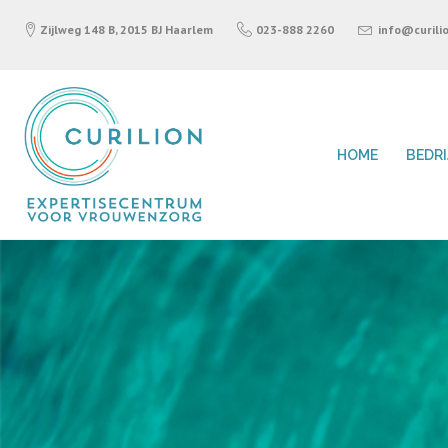
Zijlweg 148 B, 2015 BJ Haarlem
023-888 2260
info@curilio
HOME
BEDR