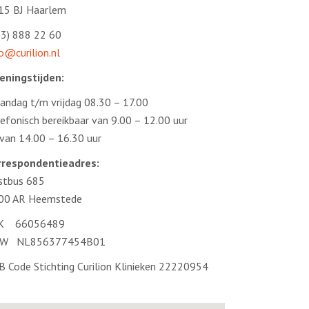
15 BJ Haarlem
23) 888 22 60
o@curilion.nl
eningstijden:
andag t/m vrijdag 08.30 – 17.00
efonisch bereikbaar van 9.00 – 12.00 uur
 van 14.00 – 16.30 uur
rrespondentieadres:
stbus 685
00 AR Heemstede
K 66056489
W NL856377454B01
B Code Stichting Curilion Klinieken 22220954